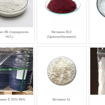
ин B6 (пиридоксин
Витамин В12
HCL)
(Цианокобаламин)
амин Е 50% 98%
Витамин К1