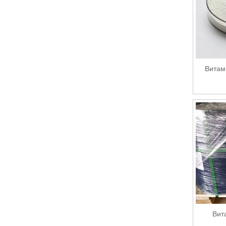
Витам
Вит