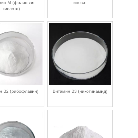
мин М (фолиевая
инозит
кислота)
н В2 (рибофлавин)
Витамин В3 (никотинамид)