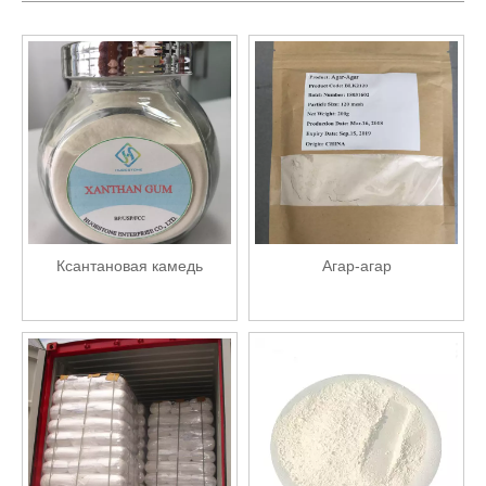
Ксантановая камедь
Агар-агар