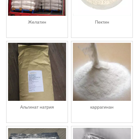
Желатин
Пектин
Альгинат натрия
каррагинан