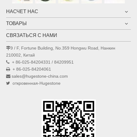
НАСЧЕТ НАС
ТОВАРЫ
СВЯЗАТЬСЯ С НАМИ
9 / F, Fortune Building, No.359 Hongwu Road, Нанкин

210002, Китай
+ 86-025-84204331 / 84209951

+ 86-025-84204061

sales@hugestone-china.com

откровенная-Hugestone
