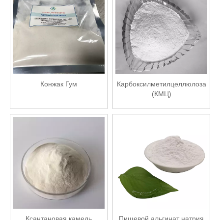
Конжак Гум
Карбоксилметилцеллюлоза
(КМЦ)
Ксантановая камедь
Пищевой альгинат натрия