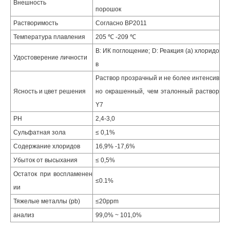
Внешность
порошок
Растворимость
Согласно BP2011
Температура плавления
205 ℃ -209 ℃
B: ИК поглощение; D: Реакция (а) хлоридо
Удостоверение личности
в
Раствор прозрачный и не более интенсив
Ясность и цвет решения
но окрашенный, чем эталонный раствор
Y7
PH
2,4-3,0
Сульфатная зола
≤ 0,1%
Содержание хлоридов
16,9% -17,6%
Убыток от высыхания
≤ 0,5%
Остаток при воспламенен
≤0.1%
ии
Тяжелые металлы (pb)
≤20ppm
анализ
99,0% ~ 101,0%