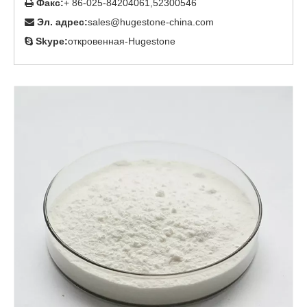
Факс:
+ 86-025-84204061,52300546

Эл. адрес:
sales@hugestone-china.com

Skype:
откровенная-Hugestone
