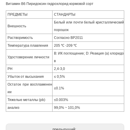
Витамин B6 Пиридоксин гидрохлорид кормовой сорт
ПРЕДМЕТЫ
СТАНДАРТЫ
Белый или почти белый кристаллический
Внешность
порошок
Растворимость
Согласно BP2011
Температура плавления
205 ℃ -209 ℃
B: ИК поглощение; D: Реакция (а) хлоридо
Удостоверение личности
в
PH
2,4-3,0
Убыток от высыхания
≤ 0,5%
Остаток при воспламенен
≤0.1%
ии
Тяжелые металлы (pb)
≤0.003%
анализ
99,0% ~ 101,0%
предыдущий: