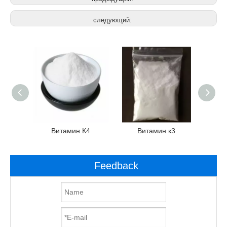
следующий:
утин)
Витамин К4
Витамин к3
В
Feedback