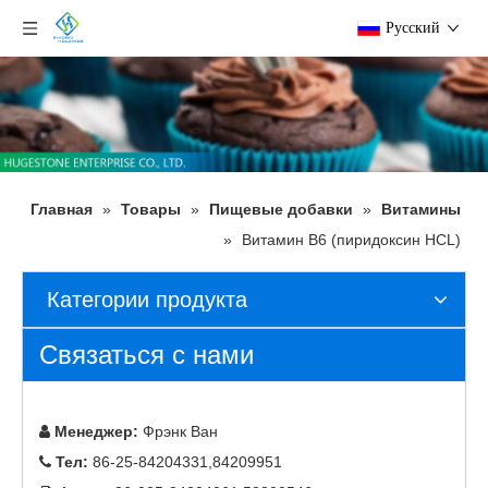
Pусский
Главная
»
Товары
»
Пищевые добавки
»
Витамины
»
Витамин B6 (пиридоксин HCL)
Категории продукта
Связаться с нами
Менеджер:
Фрэнк Ван

Тел:
86-25-84204331,84209951
