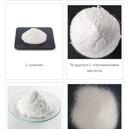
L-аланин
N-ацетил-L-глутаминовая
кислота