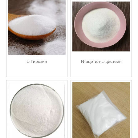
L-Тирозин
N-ацетил-L-цистеин