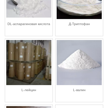
DL-аспарагиновая кислота
Д-Триптофан
L-лейцин
L-валин