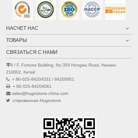
НАСЧЕТ НАС
ТОВАРЫ
СВЯЗАТЬСЯ С НАМИ
9 / F, Fortune Building, No.359 Hongwu Road, Нанкин

210002, Китай
+ 86-025-84204331 / 84209951

+ 86-025-84204061

sales@hugestone-china.com

откровенная-Hugestone
