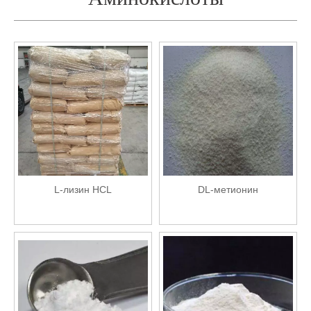
L-лизин HCL
DL-метионин