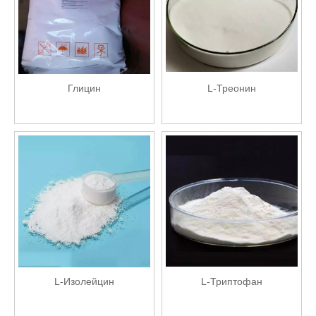
Глицин
L-Треонин
L-Изолейцин
L-Триптофан