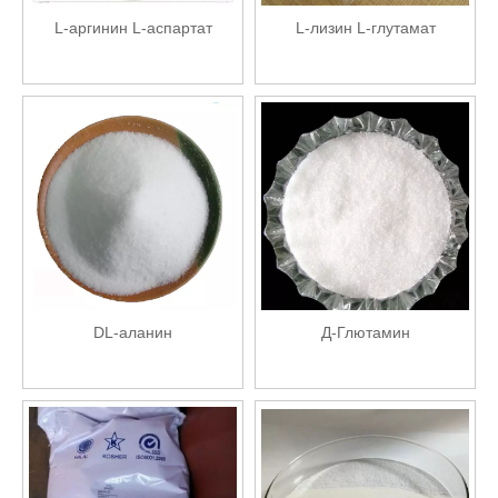
L-аргинин L-аспартат
L-лизин L-глутамат
DL-аланин
Д-Глютамин