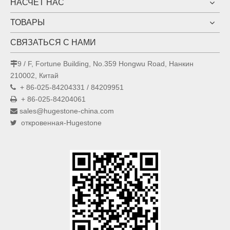
НАСЧЕТ НАС
ТОВАРЫ
СВЯЗАТЬСЯ С НАМИ
9 / F, Fortune Building, No.359 Hongwu Road, Нанкин

210002, Китай
+ 86-025-84204331 / 84209951

+ 86-025-84204061

sales@hugestone-china.com

откровенная-Hugestone
