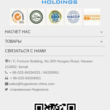
НАСЧЕТ НАС
ТОВАРЫ
СВЯЗАТЬСЯ С НАМИ
9 / F, Fortune Building, No.359 Hongwu Road, Нанкин

210002, Китай
+ 86-025-84204331 / 84209951

+ 86-025-84204061

sales@hugestone-china.com

откровенная-Hugestone
