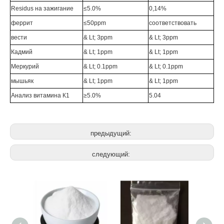
Residus на зажигание
≤5.0%
0,14%
феррит
≤50ppm
соответствовать
вести
& Lt; 3ppm
& Lt; 3ppm
Кадмий
& Lt; 1ppm
& Lt; 1ppm
Меркурий
& Lt; 0.1ppm
& Lt; 0.1ppm
мышьяк
& Lt; 1ppm
& Lt; 1ppm
Анализ витамина К1
≥5.0%
5.04
предыдущий:
следующий: