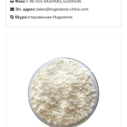
Факс:
+ 86-025-84204061,52300546

Эл. адрес:
sales@hugestone-china.com

Skype:
откровенная-Hugestone
