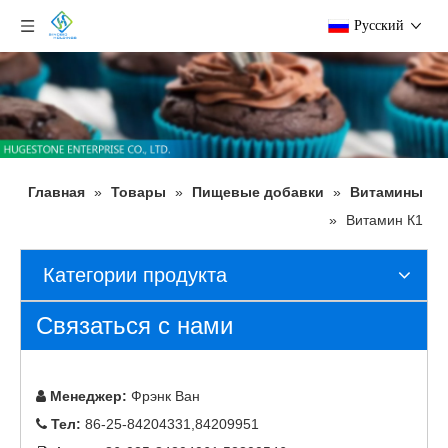
Pусский
Главная
»
Товары
»
Пищевые добавки
»
Витамины
»
Витамин К1
Категории продукта
Связаться с нами
Менеджер:
Фрэнк Ван

Тел:
86-25-84204331,84209951
