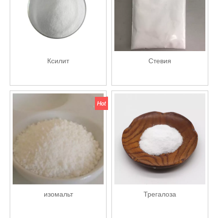
Ксилит
Стевия
изомальт
Трегалоза