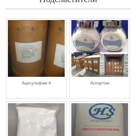
Ацесульфам К
Аспартам