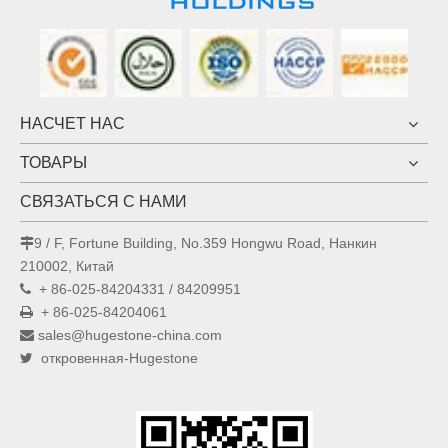
НАСЧЕТ НАС
ТОВАРЫ
СВЯЗАТЬСЯ С НАМИ
9 / F, Fortune Building, No.359 Hongwu Road, Нанкин

210002, Китай
+ 86-025-84204331 / 84209951

+ 86-025-84204061

sales@hugestone-china.com

откровенная-Hugestone
