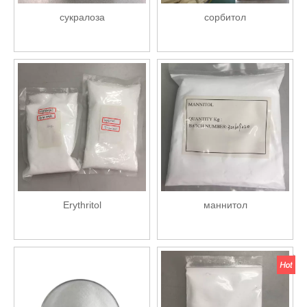
сукралоза
сорбитол
Erythritol
маннитол