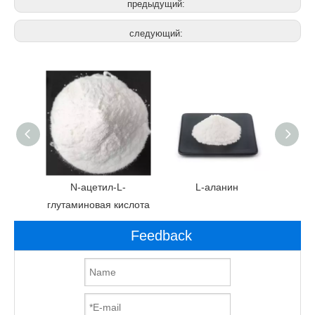
предыдущий:
следующий:
партат
N-ацетил-L-
L-аланин
L
глутаминовая кислота
Feedback