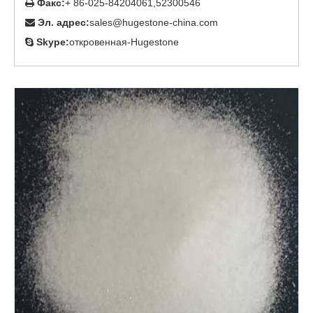
Факс:
+ 86-025-84204061,52300546

Эл. адрес:
sales@hugestone-china.com

Skype:
откровенная-Hugestone
