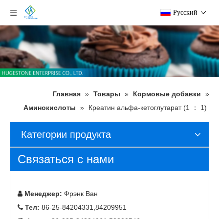
Pусский
Главная
»
Товары
»
Кормовые добавки
»
Аминокислоты
»
Креатин альфа-кетоглутарат (1 ： 1)
Категории продукта
Связаться с нами
Менеджер:
Фрэнк Ван

Тел:
86-25-84204331,84209951
