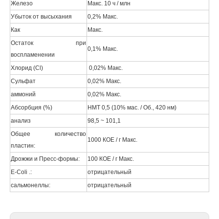
Железо
Макс. 10 ч / млн
Убыток от высыхания
0,2% Макс.
Как
Макс.
Остаток при
0,1% Макс.
воспламенении
Хлорид (Cl)
0,02% Макс.
Сульфат
0,02% Макс.
аммоний
0,02% Макс.
Абсорбция (%)
НМТ 0,5 (10% мас. / Об., 420 нм)
анализ
98,5 ~ 101,1
Общее количество
1000 КОЕ / г Макс.
пластин:
Дрожжи и Пресс-формы:
100 КОЕ / г Макс.
E-Coli .:
отрицательный
сальмонеллы:
отрицательный