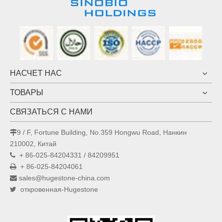
НАСЧЕТ НАС
ТОВАРЫ
СВЯЗАТЬСЯ С НАМИ
9 / F, Fortune Building, No.359 Hongwu Road, Нанкин

210002, Китай
+ 86-025-84204331 / 84209951

+ 86-025-84204061

sales@hugestone-china.com

откровенная-Hugestone
