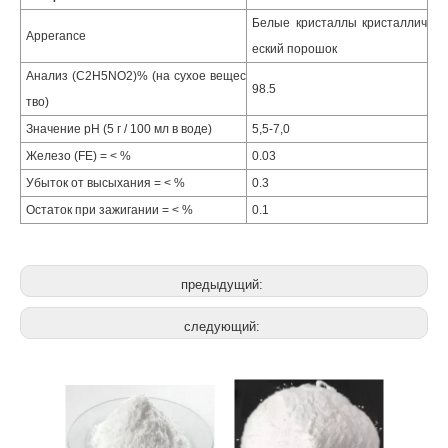
Белые кристаллы кристаллич
Apperance
еский порошок
Анализ (C2H5NO2)% (на сухое вещес
98.5
тво)
Значение рН (5 г / 100 мл в воде)
5,5-7,0
Железо (FE) = < %
0.03
Убыток от высыхания = < %
0.3
Остаток при зажигании = < %
0.1
предыдущий:
следующий: