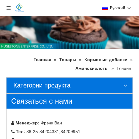
Pусский
Главная
»
Товары
»
Кормовые добавки
»
Аминокислоты
»
Глицин
Категории продукта
Связаться с нами
Менеджер:
Фрэнк Ван

Тел:
86-25-84204331,84209951
