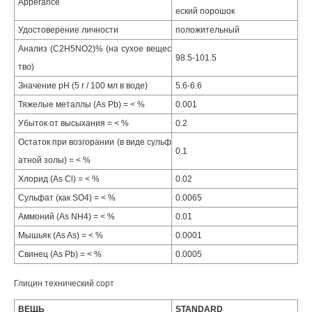
Apperance
еский порошок
Удостоверение личности
положительный
Анализ (C2H5NO2)% (на сухое вещес
98.5-101.5
тво)
Значение рН (5 г / 100 мл в воде)
5.6-6.6
Тяжелые металлы (As Pb) = < %
0.001
Убыток от высыхания = < %
0.2
Остаток при возгорании (в виде сульф
0.1
атной золы) = < %
Хлорид (As Cl) = < %
0.02
Сульфат (как SO4) = < %
0.0065
Аммоний (As NH4) = < %
0.01
Мышьяк (As As) = < %
0.0001
Свинец (As Pb) = < %
0.0005
Глицин технический сорт
ВЕЩЬ
STANDARD