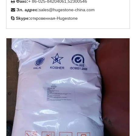
Факс:
+ 86-025-84204061,52300546

Эл. адрес:
sales@hugestone-china.com

Skype:
откровенная-Hugestone
