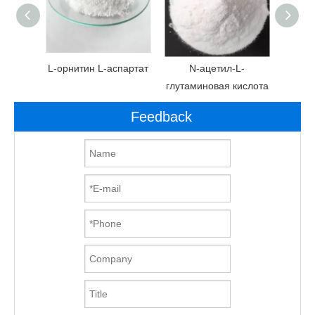
ьфа-
L-орнитин L-аспартат
N-ацетил-L-
1 ： 1)
глутаминовая кислота
Feedback