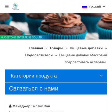
Pусский
Главная
»
Товары
»
Пищевые добавки
»
Подсластители
»
Пищевые добавки Массовый
подсластитель аспартам
Категории продукта
Связаться с нами
Менеджер:
Фрэнк Ван
