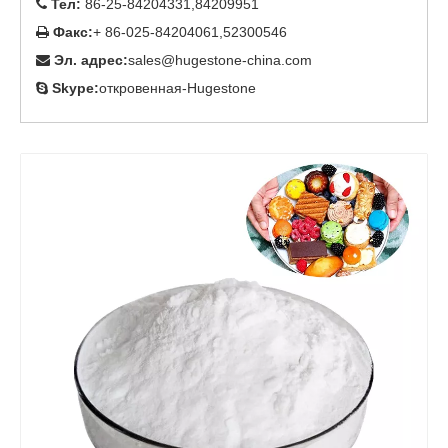
Тел:
86-25-84204331,84209951

Факс:
+ 86-025-84204061,52300546

Эл. адрес:
sales@hugestone-china.com

Skype:
откровенная-Hugestone
