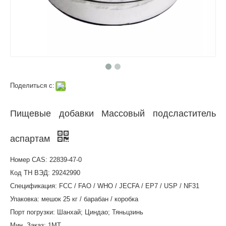
Поделиться с:
Пищевые добавки Массовый подсластитель
аспартам
Номер CAS: 22839-47-0
Код ТН ВЭД: 29242990
Спецификация: FCC / FAO / WHO / JECFA / EP7 / USP / NF31
Упаковка: мешок 25 кг / барабан / коробка
Порт погрузки: Шанхай; Циндао; Тяньцзинь
Мин. Заказ: 1MT