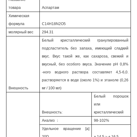
товара
Аспартам
Химическая
формула
C14H18N2O5
молярный вес
294.31
Белый кристаллический гранулированный
подсластитель без запаха, имеющий сладкий
вкус. Вкус такой же, как сахароза, свежий и
вкусный, без особого вкуса. Значение pH 0,8%
-ного водного раствора составляет 4,5-6,0.
растворяется в воде (около 1%) и этаноле (0,26
Внешность
мг / 100 мл)
Белый порошок
или
Внешность:
кристаллический
Анализ ：
98-102%
Удельное вращение [a]
20D
+ 14,5 ~ + 16,5