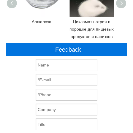
еной
Аллюлоза
Цикламат натрия в
соли
порошке для пищевых
по
продуктов и напитков
ац
Feedback