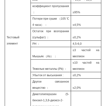
коэффициент пропускания
：
≥95%
Потери при сушке （105 ℃
4 часа） ：
≤4,5%
Остаток при возгорании
Тестовый
(сульфат) ：
≤0,2%
элемент
PH ：
4,5-6,0
≤3 частей на
Мышьяк （As） ：
миллион
≤10 частей на
Тяжелые металлы (Pb) ：
миллион
Убыток от высыхания :
≤0,2%
Другое связанное
вещество ：
≤2,0%
Дикетопиперазин (5-
бензил-1,3,6-диоксо-2-