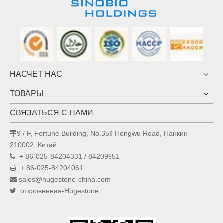
НАСЧЕТ НАС
ТОВАРЫ
СВЯЗАТЬСЯ С НАМИ
9 / F, Fortune Building, No.359 Hongwu Road, Нанкин

210002, Китай
+ 86-025-84204331 / 84209951

+ 86-025-84204061

sales@hugestone-china.com

откровенная-Hugestone
