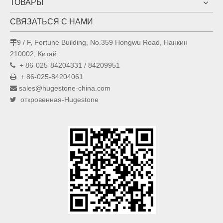
ТОВАРЫ
СВЯЗАТЬСЯ С НАМИ
9 / F, Fortune Building, No.359 Hongwu Road, Нанкин

210002, Китай
+ 86-025-84204331 / 84209951

+ 86-025-84204061

sales@hugestone-china.com

откровенная-Hugestone
