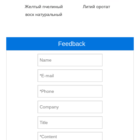
р
Желтый пчелиный
Литий оротат
Диги
итамин
воск натуральный
атрия
Feedback