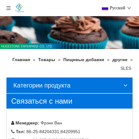
Pусский
Главная
»
Товары
»
Пищевые добавки
»
другие
»
SLES
Категории продукта
Связаться с нами
Менеджер:
Фрэнк Ван

Тел:
86-25-84204331,84209951
