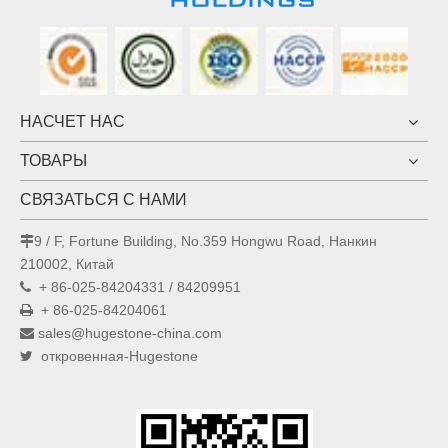
НАСЧЕТ НАС
ТОВАРЫ
СВЯЗАТЬСЯ С НАМИ
9 / F, Fortune Building, No.359 Hongwu Road, Нанкин

210002, Китай
+ 86-025-84204331 / 84209951

+ 86-025-84204061

sales@hugestone-china.com

откровенная-Hugestone
