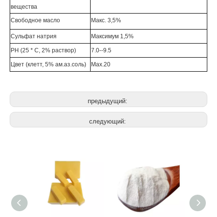
вещества
Свободное масло
Макс. 3,5%
Сульфат натрия
Максимум 1,5%
PH (25 * C, 2% раствор)
7.0--9.5
Цвет (клетт, 5% ам.аз.соль)
Max.20
предыдущий:
следующий: