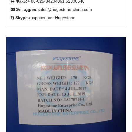
Факс:
+ 86-025-84204061,52300546

Эл. адрес:
sales@hugestone-china.com

Skype:
откровенная-Hugestone
