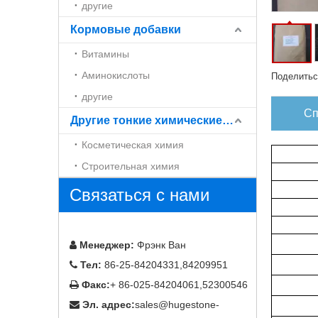
другие
Кормовые добавки
Витамины
Аминокислоты
Поделитьс
другие
Сп
Другие тонкие химические вещества
Косметическая химия
Строительная химия
Связаться с нами
Менеджер:
Фрэнк Ван

Тел:
86-25-84204331,84209951

Факс:
+ 86-025-84204061,52300546

Эл. адрес:
sales@hugestone-
