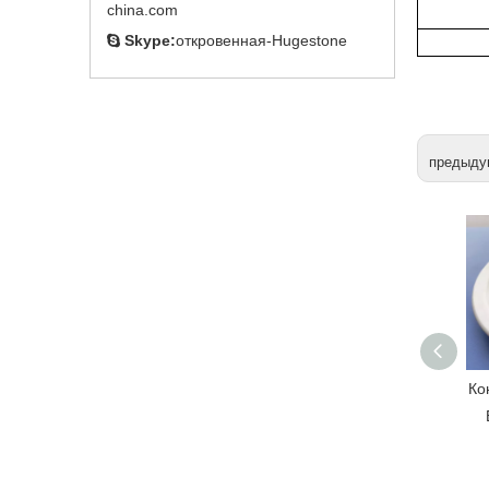
china.com
Skype:
откровенная-Hugestone

предыду
Горячая продажа
Ко
цена сорбата калия
пищевого качества