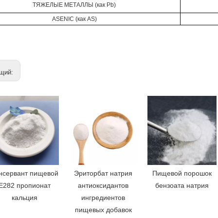
ТЯЖЕЛЫЕ МЕТАЛЛЫ (как Pb)
ASENIC (как AS)
щий:
нсервант пищевой
Эриторбат натрия
Пищевой порошок
E282 пропионат
антиоксидантов
бензоата натрия
кальция
ингредиентов
пищевых добавок