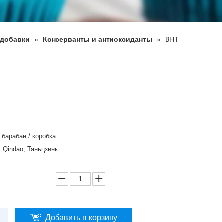
добавки
»
Консерванты и антиоксиданты
»
BHT
/ барабан / коробка
; Qindao; Тяньцзинь
Добавить в корзину