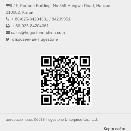
9 / F, Fortune Building, No.359 Hongwu Road, Нанкин

210002, Китай
+ 86-025-84204331 / 84209951

+ 86-025-84204061

sales@hugestone-china.com

откровенная-Hugestone

Hugestone Enterprise Co., Ltd.
авторское право
2018

Карта сайта