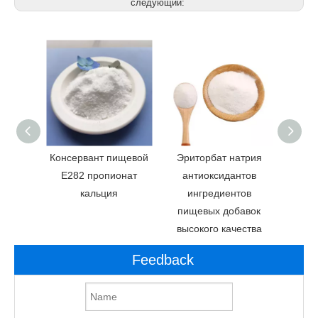
следующий:
дажа
Консервант пищевой
Эриторбат натрия
Пищ
калия
E282 пропионат
антиоксидантов
бен
ества
кальция
ингредиентов
пищевых добавок
высокого качества
Feedback