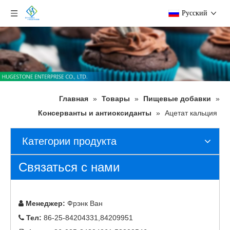
Pусский
Главная
»
Товары
»
Пищевые добавки
»
Консерванты и антиоксиданты
»
Ацетат кальция
Категории продукта
Связаться с нами
Менеджер:
Фрэнк Ван

Тел:
86-25-84204331,84209951
