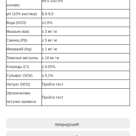
99.0-100.5%
основе)
pH (10% раствор)
6,0-9,0
Вода (H2O)
≤1.0%
Мышьяк (как)
≤ 3 мг / кг
Свинец (Pb)
≤ 5 мг / кг
Меркурий (Hg)
≤ 1 мг / кг
Тяжелые металлы
≤ 10 мг / кг
Хлориды (Cl)
≤ 0,05%
Сульфат (SO4)
≤ 0,1%
Нитрат (NO3)
Пройти тест
Органические
Пройти тест
летучие примеси
предыдущий: