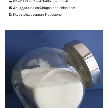
Факс:
+ 86-025-84204061,52300546

Эл. адрес:
sales@hugestone-china.com

Skype:
откровенная-Hugestone
