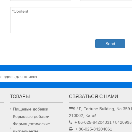
Send
ТОВАРЫ
СВЯЗАТЬСЯ С НАМИ
9 / F, Fortune Building, No.3
Пищевые добавки

210002, Китай
Кормовые добавки
+ 86-025-84204331 / 8420995

Фармацевтические
+ 86-025-84204061

ингредиенты