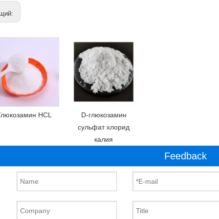
щий:
Глюкозамин HCL
D-глюкозамин
сульфат хлорид
калия
Feedback