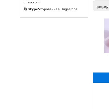
china.com
предыду
Skype:
откровенная-Hugestone
