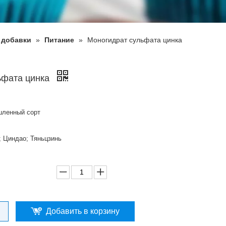
 добавки
»
Питание
»
Моногидрат сульфата цинка
ьфата цинка
шленный сорт
; Циндао; Тяньцзинь
Добавить в корзину