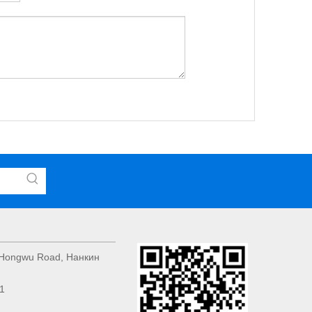
59 Hongwu Road, Нанкин
1