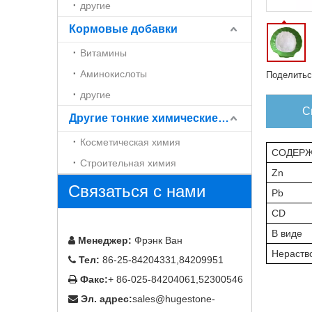
другие
Кормовые добавки
Витамины
Аминокислоты
Поделитьс
другие
С
Другие тонкие химические вещества
Косметическая химия
СОДЕР
Строительная химия
Zn
Связаться с нами
Pb
CD
В виде
Менеджер:
Фрэнк Ван

Нераств
Тел:
86-25-84204331,84209951

Факс:
+ 86-025-84204061,52300546

Эл. адрес:
sales@hugestone-
