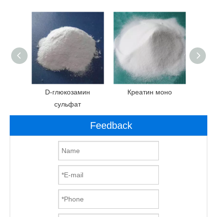
лин
D-глюкозамин
Креатин моно
Ана
сульфат
Feedback