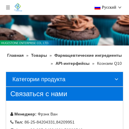
Pусский
Главная
»
Товары
»
Фармацевтические ингредиенты
»
API-интерфейсы
»
Коэнзим Q10
Категории продукта
Связаться с нами
Менеджер:
Фрэнк Ван

Тел:
86-25-84204331,84209951
