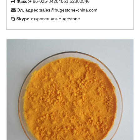
Факс:
+ 86-025-84204061,52300546

Эл. адрес:
sales@hugestone-china.com

Skype:
откровенная-Hugestone
