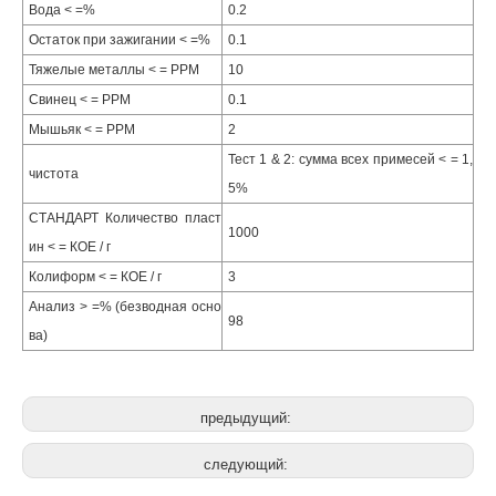
Вода < =%
0.2
Остаток при зажигании < =%
0.1
Тяжелые металлы < = PPM
10
Свинец < = PPM
0.1
Мышьяк < = PPM
2
Тест 1 & 2: сумма всех примесей < = 1,
чистота
5%
СТАНДАРТ Количество пласт
1000
ин < = КОЕ / г
Колиформ < = КОЕ / г
3
Анализ > =% (безводная осно
98
ва)
предыдущий:
следующий: