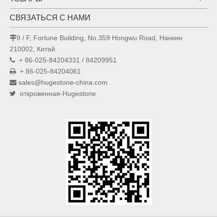
СВЯЗАТЬСЯ С НАМИ
9 / F, Fortune Building, No.359 Hongwu Road, Нанкин

210002, Китай
+ 86-025-84204331 / 84209951

+ 86-025-84204061

sales@hugestone-china.com

откровенная-Hugestone
